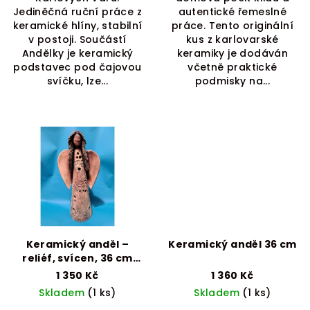
Jediněčná ruční práce z
autentické řemeslné
keramické hlíny, stabilní
práce. Tento originální
v postoji. Součástí
kus z karlovarské
Andělky je keramický
keramiky je dodáván
podstavec pod čajovou
včetně praktické
svíčku, lze...
podmisky na...
Keramický anděl –
Keramický anděl 36 cm
reliéf, svícen, 36 cm
(ruční práce)
#GIFT#
1 350 Kč
1 360 Kč
dárek
Skladem
(1 ks)
Skladem
(1 ks)