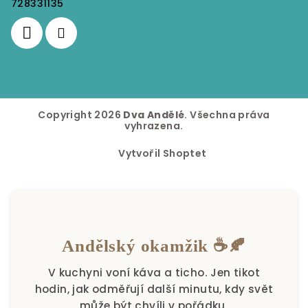
728331135
Copyright 2026
Dva Andělé
. Všechna práva
vyhrazena.
Vytvořil Shoptet
Andělský okamžik ☕🍂
V kuchyni voní káva a ticho. Jen tikot
hodin, jak odměřují další minutu, kdy svět
může být chvíli v pořádku.