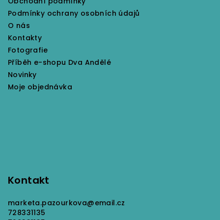
c
Obchodní podmínky
t
í
Podmínky ochrany osobních údajů
í
p
O nás
r
Kontakty
v
Fotografie
k
Příběh e-shopu Dva Andělé
y
Novinky
v
Moje objednávka
ý
p
i
s
u
Kontakt
marketa.pazourkova
@
email.cz
728331135