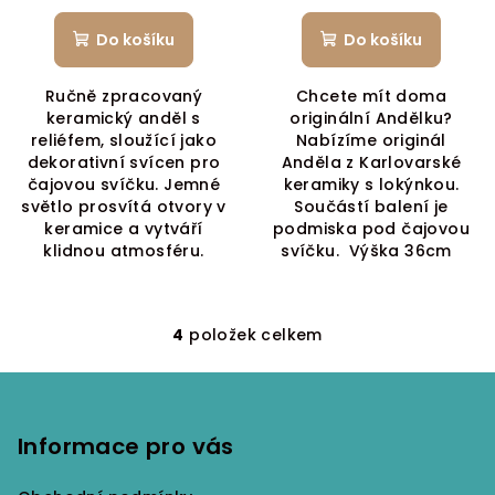
Do košíku
Do košíku
Ručně zpracovaný
Chcete mít doma
keramický anděl s
originální Andělku?
reliéfem, sloužící jako
Nabízíme originál
dekorativní svícen pro
Anděla z Karlovarské
čajovou svíčku. Jemné
keramiky s lokýnkou.
světlo prosvítá otvory v
Součástí balení je
keramice a vytváří
podmiska pod čajovou
klidnou atmosféru.
svíčku. Výška 36cm
4
položek celkem
O
v
Z
l
á
á
p
Informace pro vás
d
a
a