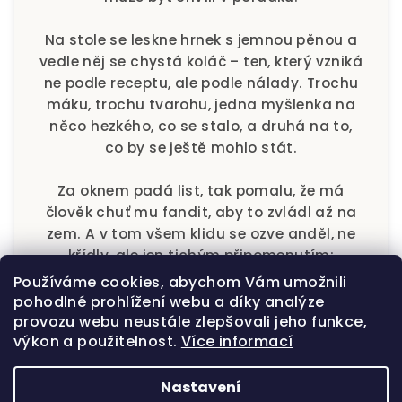
Na stole se leskne hrnek s jemnou pěnou a
vedle něj se chystá koláč – ten, který vzniká
ne podle receptu, ale podle nálady. Trochu
máku, trochu tvarohu, jedna myšlenka na
něco hezkého, co se stalo, a druhá na to,
co by se ještě mohlo stát.
Za oknem padá list, tak pomalu, že má
člověk chuť mu fandit, aby to zvládl až na
zem. A v tom všem klidu se ozve anděl, ne
křídly, ale jen tichým připomenutím:
Používáme cookies, abychom Vám umožnili
„Tohle je ten okamžik, na který se celý
pohodlné prohlížení webu a díky analýze
den těšil.“
provozu webu neustále zlepšovali jeho funkce,
výkon a použitelnost.
Více informací
Usmějte se, zamíchejte kávu, zhluboka se
nadechněte – a nechte andělský klid
Nastavení