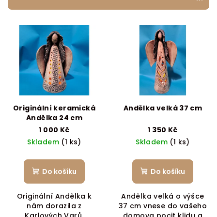
r
V
o
ý
d
p
u
i
k
s
t
p
ů
r
Originální keramická
Andělka velká 37 cm
o
Andělka 24 cm
d
1 000 Kč
1 350 Kč
Skladem
(1 ks)
Skladem
(1 ks)
u
k
t
Do košíku
Do košíku
ů
Originální Andělka k
Andělka velká o výšce
nám dorazila z
37 cm vnese do vašeho
Karlových Varů.
domova pocit klidu a