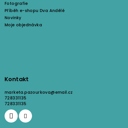
v
Fotografie
k
Příběh e-shopu Dva Andělé
y
Novinky
v
Moje objednávka
ý
p
i
s
u
Kontakt
marketa.pazourkova
@
email.cz
728331135
728331135