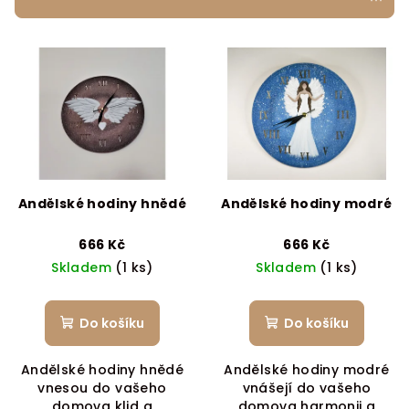
r
V
o
ý
d
p
u
i
k
s
t
p
ů
r
Andělské hodiny hnědé
Andělské hodiny modré
o
d
666 Kč
666 Kč
Skladem
(1 ks)
Skladem
(1 ks)
u
k
t
Do košíku
Do košíku
ů
Andělské hodiny hnědé
Andělské hodiny modré
vnesou do vašeho
vnášejí do vašeho
domova klid a
domova harmonii a