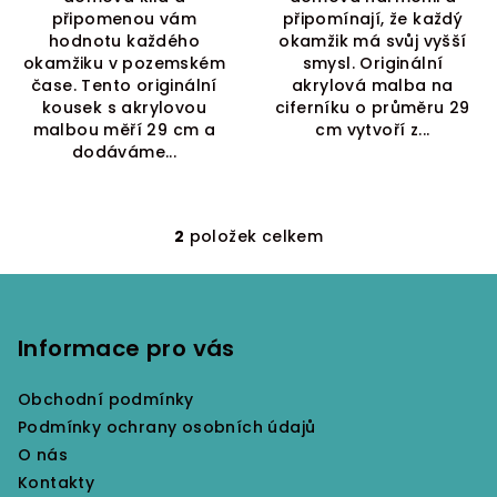
připomenou vám
připomínají, že každý
hodnotu každého
okamžik má svůj vyšší
okamžiku v pozemském
smysl. Originální
čase. Tento originální
akrylová malba na
kousek s akrylovou
ciferníku o průměru 29
malbou měří 29 cm a
cm vytvoří z...
dodáváme...
2
položek celkem
O
v
Z
l
á
á
p
Informace pro vás
d
a
a
c
Obchodní podmínky
t
í
Podmínky ochrany osobních údajů
í
p
O nás
r
Kontakty