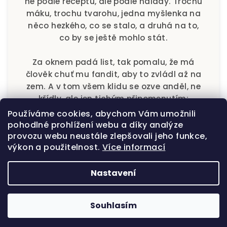
ne podle receptu, ale podle nálady. Trochu
máku, trochu tvarohu, jedna myšlenka na
něco hezkého, co se stalo, a druhá na to,
co by se ještě mohlo stát.
Za oknem padá list, tak pomalu, že má
člověk chuť mu fandit, aby to zvládl až na
zem. A v tom všem klidu se ozve anděl, ne
křídly, ale jen tichým připomenutím:
Používáme cookies, abychom Vám umožnili
„Tohle je ten okamžik, na který se celý
pohodlné prohlížení webu a díky analýze
den těšil.“
provozu webu neustále zlepšovali jeho funkce,
výkon a použitelnost.
Více informací
Usmějte se, zamíchejte kávu, zhluboka se
nadechněte – a nechte andělský klid
Nastavení
vstoupit i k vám domů.
Souhlasím