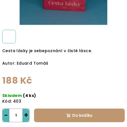
Cesta lásky je sebepoznání v čisté lásce.
Autor: Eduard Tomáš
188 Kč
Měrná
Skladem
(4 ks)
cena:
Kód:
403
−
+
Do košíku