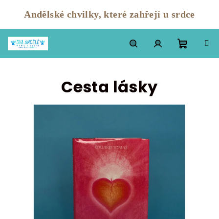
Andělské chvilky, které zahřejí u srdce
Přejít
na
Nákupn
Hledat
Přihlášení
obsah
Cesta lásky
košík