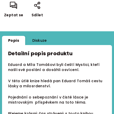
Zeptat se
Sdílet
Popis
Diskuze
Detailní popis produktu
Eduard a Míla Tomášovi byli čeští Mystici, kteří
našli své poslání a dosáhli osvícení.
V této útlé knize hledá pan Eduard Tomáš cestu
lásky a milosrdenství.
Pojednání o sebepoznání v čisté lásce je
mistrovským příspěvkem na toto téma.
Přejeme krásný čas strávený s touto knihou.