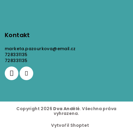
Kontakt
marketa.pazourkova
@
email.cz
728331135
728331135
Copyright 2026
Dva Andělé
. Všechna práva
vyhrazena.
Vytvořil Shoptet