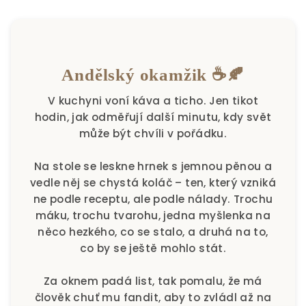
Andělský okamžik ☕🍂
V kuchyni voní káva a ticho. Jen tikot
hodin, jak odměřují další minutu, kdy svět
může být chvíli v pořádku.
Na stole se leskne hrnek s jemnou pěnou a
vedle něj se chystá koláč – ten, který vzniká
ne podle receptu, ale podle nálady. Trochu
máku, trochu tvarohu, jedna myšlenka na
něco hezkého, co se stalo, a druhá na to,
co by se ještě mohlo stát.
Za oknem padá list, tak pomalu, že má
člověk chuť mu fandit, aby to zvládl až na