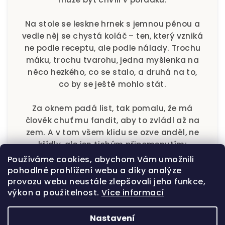
Na stole se leskne hrnek s jemnou pěnou a
vedle něj se chystá koláč – ten, který vzniká
ne podle receptu, ale podle nálady. Trochu
máku, trochu tvarohu, jedna myšlenka na
něco hezkého, co se stalo, a druhá na to,
co by se ještě mohlo stát.
Za oknem padá list, tak pomalu, že má
člověk chuť mu fandit, aby to zvládl až na
zem. A v tom všem klidu se ozve anděl, ne
křídly, ale jen tichým připomenutím:
Používáme cookies, abychom Vám umožnili
„Tohle je ten okamžik, na který se celý
pohodlné prohlížení webu a díky analýze
den těšil.“
provozu webu neustále zlepšovali jeho funkce,
výkon a použitelnost.
Více informací
Usmějte se, zamíchejte kávu, zhluboka se
nadechněte – a nechte andělský klid
Nastavení