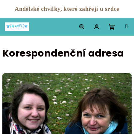
Andělské chvilky, které zahřejí u srdce
Přejít
na
Nákupn
Hledat
Přihlášení
obsah
Korespondenční adresa
košík
V
ý
p
i
s
č
l
á