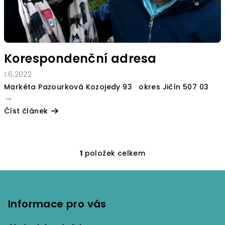
n
k
ů
Korespondenční adresa
1.6.2022
Markéta Pazourková Kozojedy 93 okres Jičín 507 03
...
Číst článek
1
položek celkem
O
v
Z
l
á
á
p
Informace pro vás
d
a
a