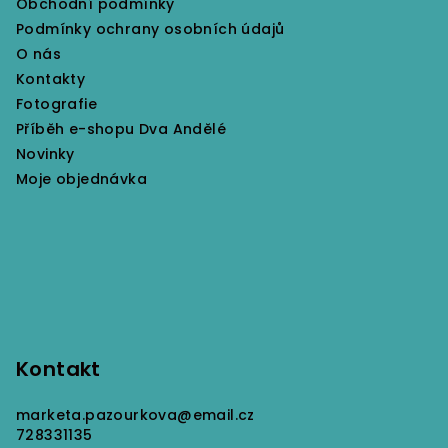
c
Obchodní podmínky
t
í
Podmínky ochrany osobních údajů
í
p
O nás
r
Kontakty
v
Fotografie
k
Příběh e-shopu Dva Andělé
y
Novinky
v
Moje objednávka
ý
p
i
s
u
Kontakt
marketa.pazourkova
@
email.cz
728331135