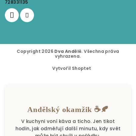
728331135
Copyright 2026
Dva Andělé
. Všechna práva
vyhrazena.
Vytvořil Shoptet
Andělský okamžik ☕🍂
V kuchyni voní káva a ticho. Jen tikot
hodin, jak odměřují další minutu, kdy svět
může být chvíli v pořádku.