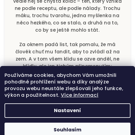
vedle něj se chystá koláč – ten, který vzniká
ne podle receptu, ale podle nálady. Trochu
máku, trochu tvarohu, jedna myšlenka na
něco hezkého, co se stalo, a druhá na to,
co by se ještě mohlo stát.
Za oknem padá list, tak pomalu, že má
člověk chuť mu fandit, aby to zvládl až na
zem. A v tom všem klidu se ozve anděl, ne
křídly, ale jen tichým připomenutím:
Používáme cookies, abychom Vám umožnili
„Tohle je ten okamžik, na který se celý
pohodlné prohlížení webu a díky analýze
den těšil.“
provozu webu neustále zlepšovali jeho funkce,
výkon a použitelnost.
Více informací
Usmějte se, zamíchejte kávu, zhluboka se
nadechněte – a nechte andělský klid
Nastavení
vstoupit i k vám domů.
Souhlasím