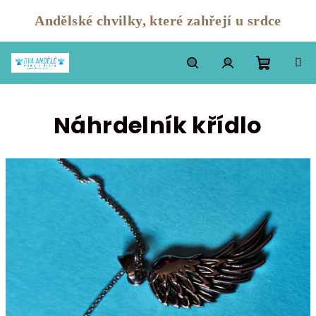
Andělské chvilky, které zahřejí u srdce
Přejít
na
Nákupn
Hledat
Přihlášení
obsah
Náhrdelník křídlo
košík