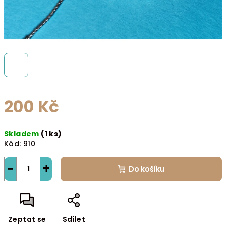
200 Kč
Měrná
Skladem
(1 ks)
cena:
Kód:
910
−
+
Do košíku
Zeptat se
Sdílet